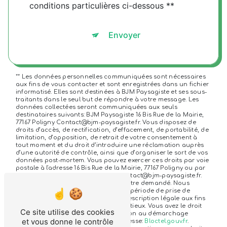
conditions particulières ci-dessous **
Envoyer
** Les données personnelles communiquées sont nécessaires
aux fins de vous contacter et sont enregistrées dans un fichier
informatisé. Elles sont destinées à BJM Paysagiste et ses sous-
traitants dans le seul but de répondre à votre message. Les
données collectées seront communiquées aux seuls
destinataires suivants: BJM Paysagiste 16 Bis Rue de la Mairie,
77167 Poligny Contact@bjm-paysagiste.fr. Vous disposez de
droits d’accès, de rectification, d’effacement, de portabilité, de
limitation, d’opposition, de retrait de votre consentement à
tout moment et du droit d’introduire une réclamation auprès
d’une autorité de contrôle, ainsi que d’organiser le sort de vos
données post-mortem. Vous pouvez exercer ces droits par voie
postale à l'adresse 16 Bis Rue de la Mairie, 77167 Poligny ou par
courrier électronique à l'adresse Contact@bjm-paysagiste.fr.
Un justificatif d'identité pourra vous être demandé. Nous
conservons vos données pendant la période de prise de
contact puis pendant la durée de prescription légale aux fins
probatoires et de gestion des contentieux. Vous avez le droit
Ce site utilise des cookies
de vous inscrire sur la liste d'opposition au démarchage
et vous donne le contrôle
téléphonique, disponible à cette adresse:
Bloctel.gouv.fr
.