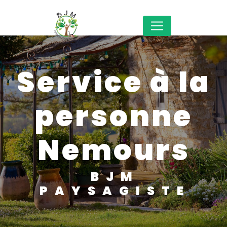
Panneau de gestion des cookies
service à la
personne
Nemours
BJM
PAYSAGISTE