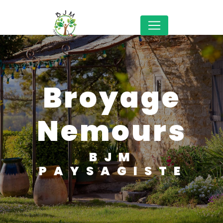
Panneau de gestion des cookies
broyage
Nemours
BJM
PAYSAGISTE