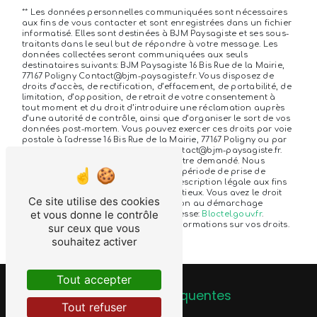
** Les données personnelles communiquées sont nécessaires
aux fins de vous contacter et sont enregistrées dans un fichier
informatisé. Elles sont destinées à BJM Paysagiste et ses sous-
traitants dans le seul but de répondre à votre message. Les
données collectées seront communiquées aux seuls
destinataires suivants: BJM Paysagiste 16 Bis Rue de la Mairie,
77167 Poligny Contact@bjm-paysagiste.fr. Vous disposez de
droits d’accès, de rectification, d’effacement, de portabilité, de
limitation, d’opposition, de retrait de votre consentement à
tout moment et du droit d’introduire une réclamation auprès
d’une autorité de contrôle, ainsi que d’organiser le sort de vos
données post-mortem. Vous pouvez exercer ces droits par voie
postale à l'adresse 16 Bis Rue de la Mairie, 77167 Poligny ou par
courrier électronique à l'adresse Contact@bjm-paysagiste.fr.
Un justificatif d'identité pourra vous être demandé. Nous
conservons vos données pendant la période de prise de
contact puis pendant la durée de prescription légale aux fins
probatoires et de gestion des contentieux. Vous avez le droit
Ce site utilise des cookies
de vous inscrire sur la liste d'opposition au démarchage
et vous donne le contrôle
téléphonique, disponible à cette adresse:
Bloctel.gouv.fr
.
Consultez le site cnil.fr pour plus d’informations sur vos droits.
sur ceux que vous
souhaitez activer
Tout accepter
Recherches fréquentes
Tout refuser