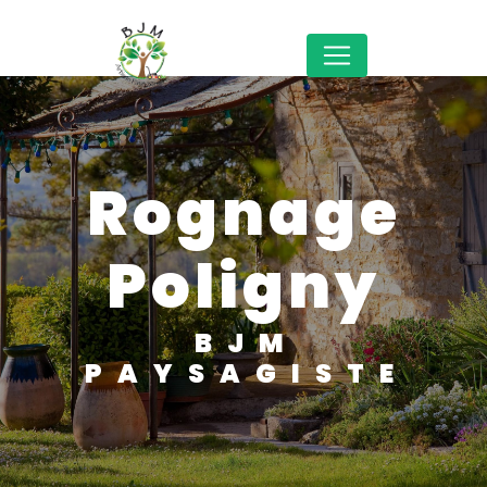
Panneau de gestion des cookies
rognage
Poligny
BJM
PAYSAGISTE