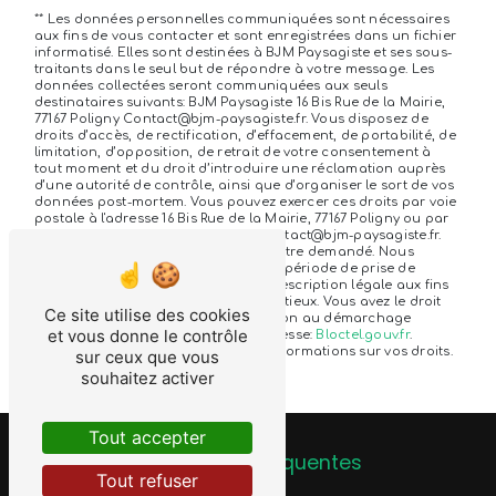
** Les données personnelles communiquées sont nécessaires
aux fins de vous contacter et sont enregistrées dans un fichier
informatisé. Elles sont destinées à BJM Paysagiste et ses sous-
traitants dans le seul but de répondre à votre message. Les
données collectées seront communiquées aux seuls
destinataires suivants: BJM Paysagiste 16 Bis Rue de la Mairie,
77167 Poligny Contact@bjm-paysagiste.fr. Vous disposez de
droits d’accès, de rectification, d’effacement, de portabilité, de
limitation, d’opposition, de retrait de votre consentement à
tout moment et du droit d’introduire une réclamation auprès
d’une autorité de contrôle, ainsi que d’organiser le sort de vos
données post-mortem. Vous pouvez exercer ces droits par voie
postale à l'adresse 16 Bis Rue de la Mairie, 77167 Poligny ou par
courrier électronique à l'adresse Contact@bjm-paysagiste.fr.
Un justificatif d'identité pourra vous être demandé. Nous
conservons vos données pendant la période de prise de
contact puis pendant la durée de prescription légale aux fins
probatoires et de gestion des contentieux. Vous avez le droit
Ce site utilise des cookies
de vous inscrire sur la liste d'opposition au démarchage
et vous donne le contrôle
téléphonique, disponible à cette adresse:
Bloctel.gouv.fr
.
Consultez le site cnil.fr pour plus d’informations sur vos droits.
sur ceux que vous
souhaitez activer
Tout accepter
Recherches fréquentes
Tout refuser