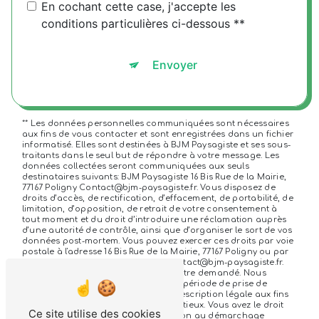
En cochant cette case, j'accepte les
conditions particulières ci-dessous **
Envoyer
** Les données personnelles communiquées sont nécessaires
aux fins de vous contacter et sont enregistrées dans un fichier
informatisé. Elles sont destinées à BJM Paysagiste et ses sous-
traitants dans le seul but de répondre à votre message. Les
données collectées seront communiquées aux seuls
destinataires suivants: BJM Paysagiste 16 Bis Rue de la Mairie,
77167 Poligny Contact@bjm-paysagiste.fr. Vous disposez de
droits d’accès, de rectification, d’effacement, de portabilité, de
limitation, d’opposition, de retrait de votre consentement à
tout moment et du droit d’introduire une réclamation auprès
d’une autorité de contrôle, ainsi que d’organiser le sort de vos
données post-mortem. Vous pouvez exercer ces droits par voie
postale à l'adresse 16 Bis Rue de la Mairie, 77167 Poligny ou par
courrier électronique à l'adresse Contact@bjm-paysagiste.fr.
Un justificatif d'identité pourra vous être demandé. Nous
conservons vos données pendant la période de prise de
contact puis pendant la durée de prescription légale aux fins
probatoires et de gestion des contentieux. Vous avez le droit
Ce site utilise des cookies
de vous inscrire sur la liste d'opposition au démarchage