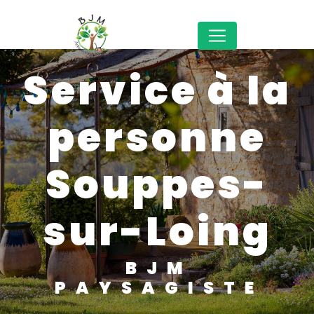
Panneau de gestion des cookies
service à la
personne
Souppes-
sur-Loing
BJM
PAYSAGISTE